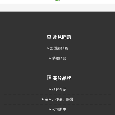
息
資
訊
園
常見問題
地
加盟經銷商
購物須知
購
物
說
關於品牌
明
品牌介紹
宗旨、使命、願景
聯
公司歷史
絡