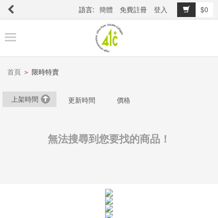
語言:
簡體
免費註冊
登入
$0
商
品
櫥
窗
首頁
限時特賣
>
上架時間
更新時間
價格
關
於
品
無法搜尋到您要找的商品！
牌
最
新
消