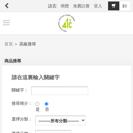
語言:
簡體
免費註冊
登入
$0
商
品
櫥
窗
首頁
高級搜尋
>
商品搜尋
關
於
請在這裏輸入關鍵字
品
牌
關鍵字：
搜尋簡介：
是
否
最
新
選擇分類：
消