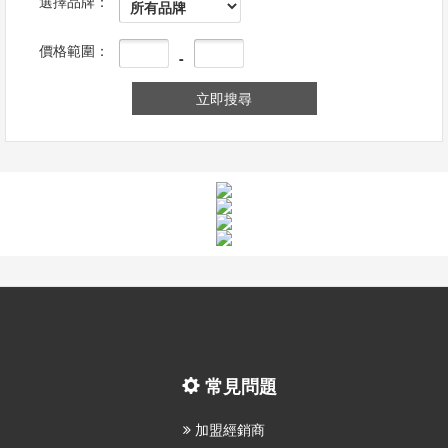
選擇品牌：
息
價格範圍：
-
資
訊
園
地
購
物
說
明
常見問題
聯
絡
加盟經銷商