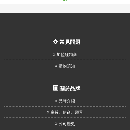
息
資
訊
園
常見問題
地
加盟經銷商
購物須知
購
物
說
關於品牌
明
品牌介紹
宗旨、使命、願景
聯
公司歷史
絡