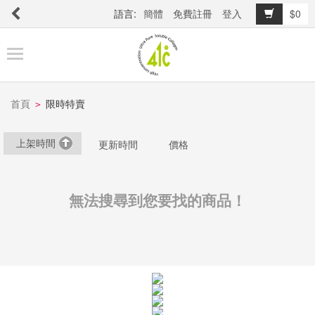
語言:
簡體
免費註冊
登入
$0
商
品
櫥
窗
首頁
限時特賣
>
上架時間
更新時間
價格
關
於
品
無法搜尋到您要找的商品！
牌
最
新
消