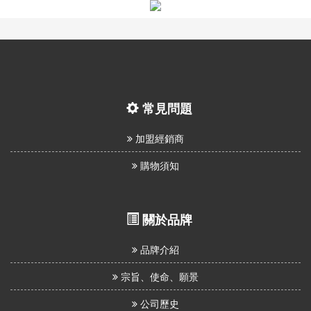
息
資
訊
園
常見問題
地
加盟經銷商
購物須知
購
物
說
關於品牌
明
品牌介紹
聯
宗旨、使命、願景
絡
公司歷史