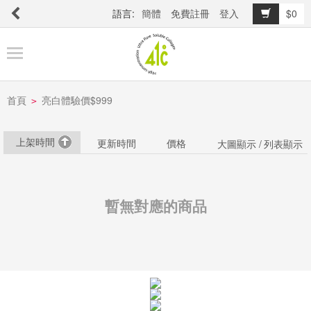
語言:
簡體
免費註冊
登入
$0
商
品
櫥
窗
首頁
亮白體驗價$999
>
上架時間
更新時間
價格
大圖顯示 /
列表顯示
關
於
品
暫無對應的商品
牌
最
新
消