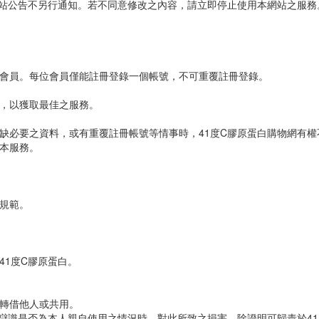
網站公告不另行通知。若不同意修改之內容，請立即停止使用本網站之服務
會員。每位會員僅能註冊登錄一個帳號，不可重覆註冊登錄。
，以獲取最佳之服務。
缺必要之資料，或有重覆註冊帳號等情事時，41度C膠原蛋白購物網有權
本服務。
規範。
41度C膠原蛋白。
轉借他人或共用。
辯識是否為本人親自使用之情況時，對此所致之損害，除證明可歸責於41