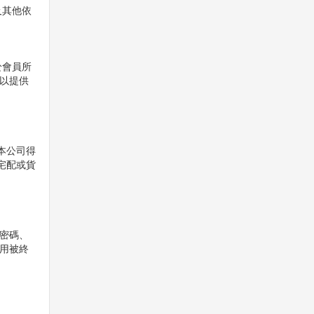
及其他依
於會員所
以提供
本公司得
宅配或貨
密碼、
用被終