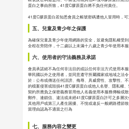
蛋白之事由所致，41度C膠原蛋白將不負任何責任。
41度C膠原蛋白若知悉會員之帳號密碼遭他人冒用時，可
五、兒童及青少年之保護
為確保兒童及青少年使用網路的安全，並避免隱私權受到
全程在旁陪伴，十二歲以上未滿十八歲之青少年使用本服
六、使用者的守法義務及承諾
會員承諾絕不為任何非法目的或以任何非法方式使用本服
華民國以外之使用者，並同意遵守所屬國家或地域之法令
於：公布或傳送任何誹謗、侮辱、具威脅性、攻擊性、不
的檔案侵害或毀損41度C膠原蛋白或他人名譽、隱私權
契約所應負之保密義務冒用他人名義使用本服務傳輸或散
郵件、連鎖信、違法或未經41度C膠原蛋白許可之多層
其他用戶或第三人產生困擾、不悅或違反一般網路禮節致
當理由認為不適當之行為
七、服務內容之變更