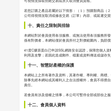
可視情況採取拒絕交易或永久取消會員資格。
若您訂購之產品若屬於以下情形：（１）預購類商品（２
公司得視情況取消或修改交易（訂單）內容、或延遲交貨
十、責任之限制與排除
本網站對於會員使用各項服務、或無法使用各項服務所發
係有對價者，本網站僅於會員所付之對價範圍內，負賠償
41度C膠原蛋白已申請SSL網路安全認證，保障您個人
利用及攻擊；若因此造成郵件、檔案或資料傳送或儲存失
十一、智慧財產權的保護
本網站上之所有著作及資料，其著作權、專利權、商標、
除事先經本網站或其權利人之合法授權外，會員不得擅自
責任。
若會員有涉及侵權之情事，本公司可暫停全部或部份之服
十二、會員個人資料