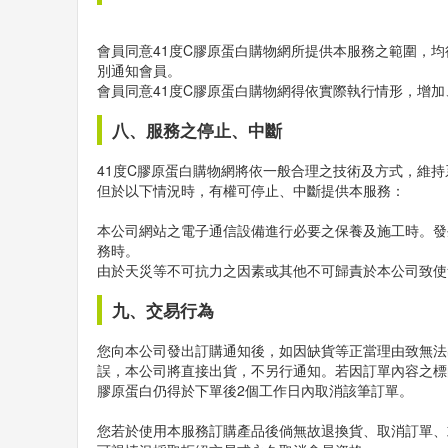
會員同意41度C膠原蛋白購物網所提供本服務之範圍，
別通知會員。
會員同意41度C膠原蛋白購物網得依實際執行情形，增
八、服務之停止、中斷
41度C膠原蛋白購物網將依一般合理之技術及方式，維
但於以下情況時，有權可停止、中斷提供本服務：
本公司網站之電子通信設備進行必要之保養及施工時。發
務時。
由於天災等不可抗力之因素或其他不可歸責於本公司致使
九、交易行為
您向本公司發出訂購通知後，如因缺貨等正當理由致無法
誤，本公司將直接出貨，不另行通知。若因訂單內容之標的
膠原蛋白仍得於下單後2個工作日內取消該筆訂單。
您若於使用本服務訂購產品後倘無故退換貨、取消訂單、