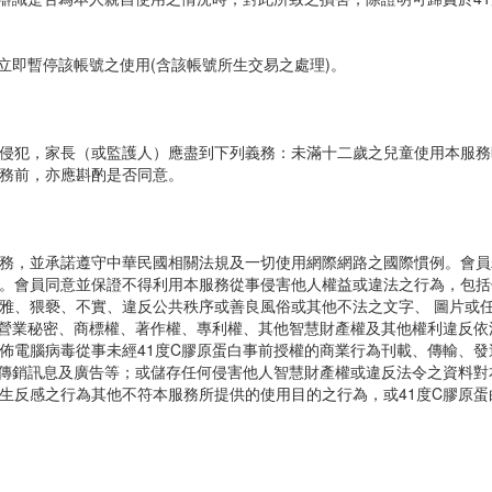
立即暫停該帳號之使用(含該帳號所生交易之處理)。
侵犯，家長（或監護人）應盡到下列義務：未滿十二歲之兒童使用本服務
務前，亦應斟酌是否同意。
務，並承諾遵守中華民國相關法規及一切使用網際網路之國際慣例。會員
。會員同意並保證不得利用本服務從事侵害他人權益或違法之行為，包括
雅、猥褻、不實、違反公共秩序或善良風俗或其他不法之文字、 圖片或
、營業秘密、商標權、著作權、專利權、其他智慧財產權及其他權利違反依
佈電腦病毒從事未經41度C膠原蛋白事前授權的商業行為刊載、傳輸、發
次傳銷訊息及廣告等；或儲存任何侵害他人智慧財產權或違反法令之資料對
生反感之行為其他不符本服務所提供的使用目的之行為，或41度C膠原蛋