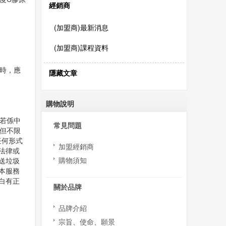
經銷商
(加盟商)最新消息
(加盟商)課程資料
時，應
隱藏文章
購物說明
若係中
常見問題
但不限
任何形式
加盟經銷商
法律或
購物須知
送垃圾
本服務
白有正
關於品牌
品牌介紹
宗旨、使命、願景