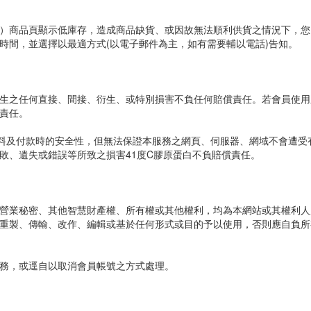
）商品頁顯示低庫存，造成商品缺貨、或因故無法順利供貨之情況下，您
時間，並選擇以最適方式(以電子郵件為主，如有需要輔以電話)告知。
生之任何直接、間接、衍生、或特別損害不負任何賠償責任。若會員使用
責任。
資料及付款時的安全性，但無法保證本服務之網頁、伺服器、網域不會遭受
敗、遺失或錯誤等所致之損害41度C膠原蛋白不負賠償責任。
營業秘密、其他智慧財產權、所有權或其他權利，均為本網站或其權利人
重製、傳輸、改作、編輯或基於任何形式或目的予以使用，否則應自負所
務，或逕自以取消會員帳號之方式處理。