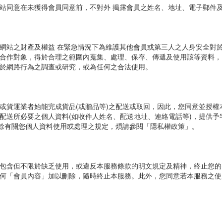
站同意在未獲得會員同意前，不對外 揭露會員之姓名、地址、電子郵件
網站之財產及權益 在緊急情況下為維護其他會員或第三人之人身安全對
合作對象，得於合理之範圍內蒐集、處理、保存、傳遞及使用該等資料，
於網路行為之調查或研究，或為任何之合法使用。
或貨運業者始能完成貨品(或贈品等)之配送或取回，因此，您同意並授權
配送所必要之個人資料(如收件人姓名、配送地址、連絡電話等)，提供予
其餘有關您個人資料使用或處理之規定，煩請參閱「隱私權政策」。
包含但不限於缺乏使用，或違反本服務條款的明文規定及精神，終止您的
何「會員內容」加以刪除，隨時終止本服務。此外，您同意若本服務之使