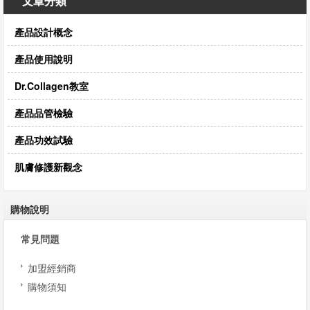
文章分類
息
產品設計概念
資
產品使用說明
訊
Dr.Collagen教室
園
產品品管檢驗
地
產品功效試驗
購
肌膚修護新觀念
物
說
購物說明
明
常見問題
加盟經銷商
聯
購物須知
絡