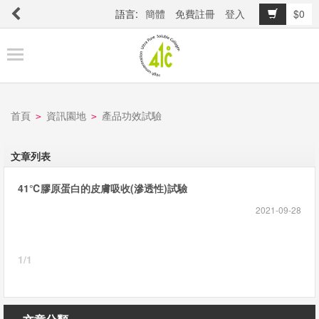
語言:
簡體
免費註冊
登入
$0
商
品
櫥
窗
首頁
資訊園地
產品功效試驗
>
>
關
文章列表
於
41℃膠原蛋白的皮膚吸收(滲透性)試驗
品
牌
2021-09-28
1/1
最
新
消