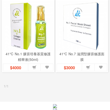
我
們
41℃ No.1 膠原培養基質修護
41℃ No.7 滋潤型膠原修護面
精華液(50ml)
膜
$4000
$3000
1/1