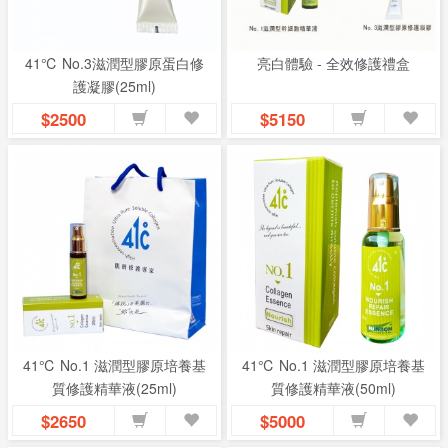
息
41℃ No.3滋潤型膠原蛋白修
亮白體驗 - 全效修護禮盒
資
護凝膠(25ml)
訊
$2500
$5150
園
地
購
物
說
明
41℃ No.1 滋潤型膠原培養基
41℃ No.1 滋潤型膠原培養基
質修護精華液(25ml)
質修護精華液(50ml)
聯
$2650
$5000
絡