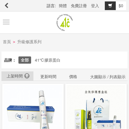
語言:
簡體
免費註冊
登入
$0
商
品
櫥
窗
首頁
升級修護系列
>
品牌：
全部
41℃膠原蛋白
關
於
上架時間
更新時間
價格
品
大圖顯示 /
列表顯示
牌
最
新
消