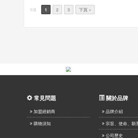
1/3
1
2
3
下頁 »
常見問題
關於品牌
加盟經銷商
品牌介紹
購物須知
宗旨、使命、願
公司歷史