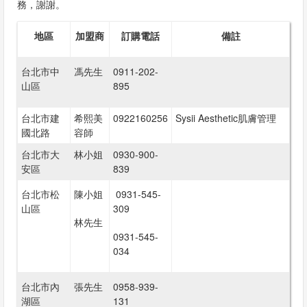
息
務，謝謝。
地區
加盟商
訂購電話
備註
資
台北市中
馮先生
0911-202-
訊
山區
895
園
地
台北市建
希熙美
0922160256
Sysii Aesthetic肌膚管理
國北路
容師
台北市大
林小姐
0930-900-
購
安區
839
物
台北市松
陳小姐
0931-545-
說
山區
309
明
林先生
0931-545-
034
聯
台北市內
張先生
0958-939-
絡
湖區
131