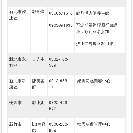
我
們
新北市汐
郭金燦
0966571618
龍鼎活力購養生館
止區
0903691638
不定期舉辦膠原蛋白講
座，歡迎報名參加
汐止區秀峰路80-1號
新北市永
古先生
0932-188-
和區
589
新北市新
陳美容
0912-939-
妃雪莉蕬美容中心
店區
師
111
桃園市
郭小姐
0925-458-
577
新竹市
Liz美容
0908-238-
韓國皮膚管理中心
師
889