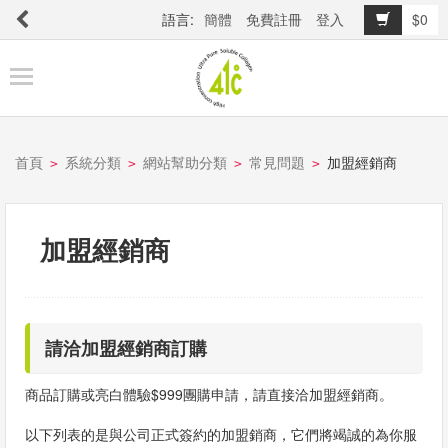
語言:
簡體
免費註冊
登入
$0
商
品
櫥
窗
首頁
系統分類
網站幫助分類
常見問題
加盟經銷商
>
>
>
>
關
於
加盟經銷商
品
牌
請洽加盟經銷商訂購
最
商品訂購或亮白體驗$999團購申請，請直接洽加盟經銷商。
新
消
以下列表的是與公司正式簽約的加盟銷商，它們將竭誠的為你服