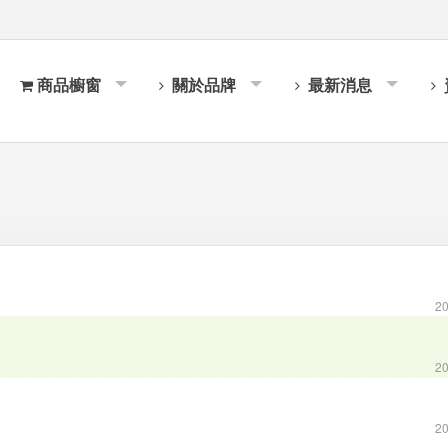
商品櫥窗
關於品牌
最新消息
20
20
20