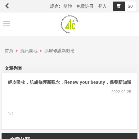
語言:
簡體
免費註冊
登入
$0
商
品
櫥
窗
首頁
資訊園地
肌膚修護新觀念
>
>
關
文章列表
於
經皮吸收，肌膚修護新觀念，Renew your beauty，保養新知識
品
牌
2022-02-25
1/1
最
新
消