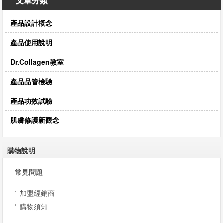
文章分類
息
產品設計概念
資
產品使用說明
訊
Dr.Collagen教室
園
產品品管檢驗
地
產品功效試驗
購
肌膚修護新觀念
物
說
購物說明
明
常見問題
加盟經銷商
聯
購物須知
絡